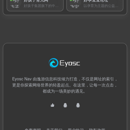
好孩子集团旗下的中国首个父母网，数百位专家在线免费答疑，提供备孕到学龄前六大阶段的科学育儿知识和互动社区。
以孕育为主题的公益性网络社区，专注为备孕夫妇、怀孕困难群体及新手父母提供全阶段经验交流与情感互助平台。
Eyosc Nav 由逸游信息科技倾力打造，不仅是网址的索引，
更是你探索网络世界的轻盈起点。在这里，让每一次点击，
都成为一场美妙的遇见。