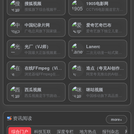
搜狐视频
1905电影网
搜狐旗下综合视频平台，提供正版高清影视、经典美剧、自制剧及卫视直播，以美剧引进和自媒体生态为特色。
CCTV6电影频道官方新媒体平台，提供万部正版电影在线观看、24小时电影直播及权威电影资讯服务。
中国纪录片网
爱奇艺奇巴布
广电总局旗下国家级纪录片平台，汇集央视与地方台上千部精品纪录片，免费正版、无需注册、超清画质播放。
爱奇艺旗下独立儿童品牌，汇聚30000+小时正版高清动画和数百部电子绘本，覆盖迪士尼、BBC等顶级IP，全程无广告。
光厂（VJ师）
Lanerc
中国最大正版视频素材与AE模板交易平台，汇聚10万+设计师原创作品，提供商用授权。
二次元动漫一站式聚合平台，覆盖日漫、国漫、欧美动画，支持4K超清+超分辨率技术，零广告纯净追番体验。
在线FFmpeg（VidMix）
造点（夸克AI创作平台）
浏览器端FFmpeg在线工具，AI自然语言驱动视频处理，纯本地运行不上传文件，免安装免注册。
阿里夸克推出的AI创作平台，国内首个支持音画同步视频生成，集成通义万相与Midjourney V7，一站式AI生图生视频。
西瓜视频
咪咕视频
西瓜视频是字节跳动旗下的中视频平台，主打3-15分钟横屏深度内容，涵盖知识科普、影视解说、原创综艺和直播，点亮生活好奇心。
中国移动旗下高品质综合视频平台，以顶级体育赛事直播为核心特色，提供超11000场年直播及丰富的影视综艺内容。
资讯阅读
more+
综合门户
科技互联
深度专栏
地方热点
报刊杂志
网址