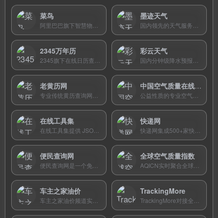
菜鸟
墨迹天气
阿里巴巴旗下智慧物流平台，覆盖140+家快递公司，提供查快递、寄快递、驿站取件等一站式包裹管理服务。
国内领先的天气服务平台，全球约5亿用户，提供分钟级降水预报、15天天气趋势和30多项生活气象指数。
2345万年历
彩云天气
2345旗下在线日历查询工具，提供公农历对照、老黄历宜忌、节假日安排和二十四节气等一站式查询服务。
国内分钟级降水预报的开创者，精准到街道级别，以动态雷达图和AI算法告诉你未来两小时何时下雨。
老黄历网
中国空气质量在线监测分析平台
专业传统黄历查询网站，提供每日宜忌、黄道吉日、时辰吉凶、农历对照和生肖运势等民俗信息。
公益性质的专业空气质量数据平台，收录全国367个城市PM2.5及AQI实时和历史数据，提供雾霾地图和深度分析。
在线工具集
快递网
在线工具集提供 JSON 格式化、图片压缩、万年历、个税计算等本地运算工具，即开即用。
快递网集成500+家快递公司，提供免费单号查询、寄件比价和网点电话查找服务。
便民查询网
全球空气质量指数
便民查询网是一个免费在线查询工具聚合站，提供手机归属地、万年历、个税计算等数百项功能，即开即用。
AQICN实时聚合全球数万个监测站的空气质量数据，以统一标准展示PM2.5和AQI指数，免费提供健康建议与开放数据。
车主之家油价
TrackingMore
车主之家油价频道实时更新全国各省92/95/98号汽油及柴油最高零售价，提供调价日历、国际原油走势和加油费计算器，免费免登。
TrackingMore对接全球1200+快递，提供一站式国际包裹追踪、自动通知和卖家管理后台，支持多语言与品牌定制。