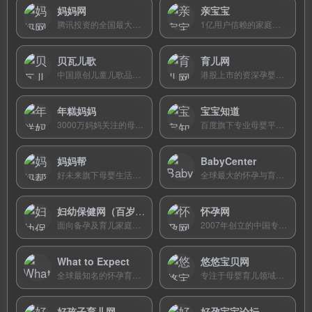
妈妈网
亲宝宝
腾讯投资的全国最大本地化母婴社区，覆盖32个城市妈妈论坛，提供免费产品试用和真实口碑评测。
1亿用户信赖的家庭育儿平台，提供宝宝成长记录、私密家庭共享、智能育儿指导及母婴商城。
贝瓦儿歌
育儿网
中国原创儿童儿歌品牌，以IP小河狸「贝瓦」为核心，提供3万+分钟影音资源，涵盖经典儿歌、睡前故事、国学启蒙等，曾登上央视春晚，服务2亿家庭。
港股上市的资深孕婴童网络平台，提供全周期育儿知识、宝宝主页、儿歌童谣及亲子社区服务。
年糕妈妈
宝宝知道
3000万妈妈关注的母婴内容电商平台，提供科学育儿知识、辅食教程、早教课程及优选母婴商品。
百度旗下专业母婴平台，提供定制化孕育知识、专家直播、AI智能问答及实用孕育工具。
妈妈帮
BabyCenter
好未来旗下母婴生活分享平台，前身丫丫网创立于2003年，以「帮」式社群和实用工具为核心。
全球最大的怀孕与育儿信息平台，提供循证医学支持的孕期追踪、育儿百科及全球父母社区。
妇幼保健网（百岁宝贝网）
怀孕网
面向备孕及育儿家庭的母婴健康知识平台，提供从孕前到小学期的保健、教育及社区交流服务。
2007年创立的中国专业怀孕知识网站，以纯净简洁的设计提供从备孕到产后恢复的全周期知识指导和社区交流。
What to Expect
悠悠宝贝网
全球最知名的怀孕育儿品牌官方网站，提供从备孕到宝宝满周岁每周跟踪指南，所有内容经医学专家审核，支持按预产期加入育儿社群。
专注于母婴育儿领域的免费综合资讯平台，提供从备孕到0-6岁的育儿知识、论坛互动、问答交流及美食菜谱等多元化服务。
好孩子育儿网
好孕宝宝论坛