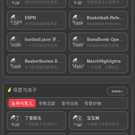
国内知名综合性体育数据平台，以独创的动画直播和专业赛事情报系统著称，覆盖足球篮球网球等全球赛事。
球迷屋是专注篮球与足球的体育数据平台，提供实时比分、赛事数据、资讯和社区互动。
ESPN
Basketball-Reference
全球体育媒体领导者 ESPN 官网，提供多项目实时比分、深度数据和专业分析，美国体育迷的权威信息中枢。
Basketball-Reference 提供从 1946 ...
football.json 开源数据集
StatsBomb Open Data
一个CC0协议完全免费的开源足球数据集，以标准JSON格式提供2010年至今全球数十个联赛的赛程和比分数据，是开发者和研究者的理想数据源。
StatsBomb推出的免费开放足球事件数据库，提供数千场比赛的详细传球、射门等动作坐标数据，是足球数据科学研究和学习的黄金标准。
BasketStories DataCenter
MatchHighlights
专为欧洲篮球联赛和范特西游戏玩家打造的数据分析平台，提供EuroLeague球员和球队的详细统计，是欧洲篮球深度爱好者的数据中心。
一个免费、清爽的足球集锦聚合平台，专注提供英超、欧冠等六大联赛的最新赛后精华，让球迷一站式看遍全球顶级赛事的精彩瞬间。
母婴与亲子
more+
备孕与育儿
早教启蒙
童书动画
母婴好物
丁香医生
宝宝树
丁香园旗下专业医疗健康平台，拥有50000+三甲医生，提供权威健康科普、在线问诊、医院查询、疾病自查和药品查询等一站式健康管理服务。
中国最大母婴社区平台，港股上市公司，提供千万妈妈真实产品评测、育儿知识和美囤妈妈电商购物服务。