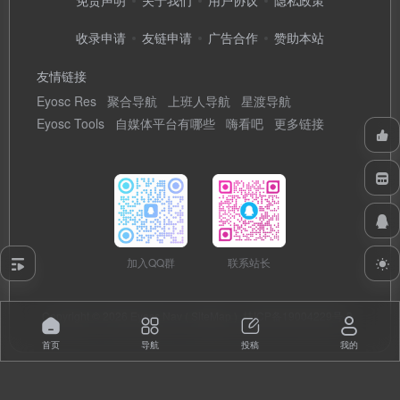
免责声明
关于我们
用户协议
隐私政策
收录申请
友链申请
广告合作
赞助本站
友情链接
Eyosc Res
聚合导航
上班人导航
星渡导航
Eyosc Tools
自媒体平台有哪些
嗨看吧
更多链接
加入QQ群
联系站长
Copyright © 2026
Eyosc Nav
(
SiteMap
)
桂ICP备19004229号-3
首页
导航
投稿
我的