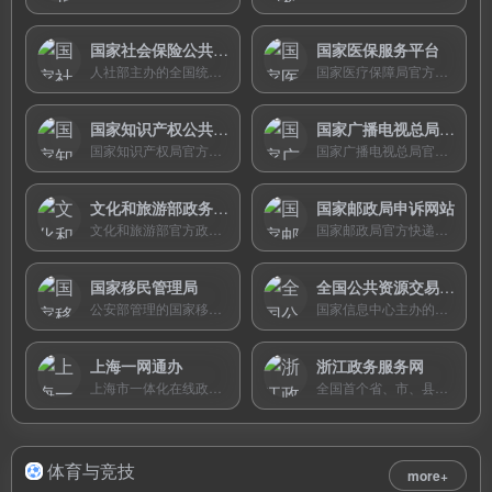
国家社会保险公共服务平台
国家医保服务平台
人社部主办的全国统一社保公共服务平台，支持社保查询、养老金测算、关系转移、失业金申领等33项全国性服务。
国家医疗保障局官方医保公共服务平台，提供医保电子凭证、异地就医备案、个人账户查询等全国统一服务，实现一码就医。
国家知识产权公共服务平台
国家广播电视总局政务服务平台
国家知识产权局官方公共服务平台，整合专利检索、商标查询、业务办理、公益课堂等功能于一体，提供一站式知识产权公共服务。
国家广播电视总局官方政务服务平台，提供广播电视节目制作许可、视听节目许可、资格考试报名等广电行业一站式在线政务服务。
文化和旅游部政务服务门户
国家邮政局申诉网站
文化和旅游部官方政务服务门户，提供旅行社许可、导游证申领、营业性演出审批等文旅行业行政许可的在线办理与查询。
国家邮政局官方快递申诉平台，处理邮政快递服务质量纠纷，需先向企业投诉7日无果后方可申诉，不收取任何费用。
国家移民管理局
全国公共资源交易平台
公安部管理的国家移民管理局官方网站，提供出入境证件预约办理、进度查询、出入境记录查询等政务服务。
国家信息中心主办的全国公共资源交易信息统一公开平台，汇集全国招标投标、政府采购、土地交易等公共资源交易信息。
上海一网通办
浙江政务服务网
上海市一体化在线政务服务平台，以“高效办成一件事”为核心特色，提供千余项政务服务的在线办理，覆盖个人办事、法人办事、长三角跨省通办。
全国首个省、市、县一体化网上政务服务平台，被誉为“政务淘宝”，提供行政审批、便民服务、数据开放等一站式在线服务。
体育与竞技
more+