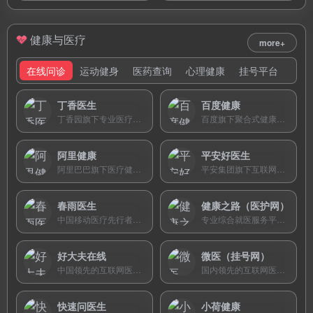
健康与医疗
more+
在线问诊
运动健身
医药查询
心理健康
挂号平台
丁香医生
百度健康
丁香园旗下专业医疗健康平台，拥有50000+三甲医生，提供权威健康科普、在线问诊、医院查询、疾病自查和药品查询等一站式健康管理服务。
百度旗下聚合式健康平台，整合多家主流问诊服务，提供权威医典科普与在线咨询。
阿里健康
平安好医生
阿里巴巴旗下医疗健康平台，依托支付宝生态提供在线问诊、药品追溯及健康管理服务。
平安集团旗下互联网医疗平台，提供家庭医生、专科问诊及AI智能诊疗一体化服务。
春雨医生
健康之路（医护网）
中国移动医疗先行者，提供“自诊+问诊”双引擎服务，支持快速免费提问和智能疾病自查。
专业综合就医服务平台，覆盖全国8800多家医疗机构和100万+医生，提供预约挂号、医生咨询、体检预约、就医陪诊及慢病管理等一站式健康服务。
好大夫在线
微医（挂号网）
中国领先的互联网医疗平台，收录全国万家医院94万名医生信息，以真实患者口碑评价为核心特色，提供在线问诊、精准预约和诊后管理服务。
国内领先的互联网医院在线诊疗平台，连接全国3200余家医院、36万+医生，提供预约挂号、在线问诊、电子处方、药品配送等一站式数字健康服务。
快速问医生
小荷健康