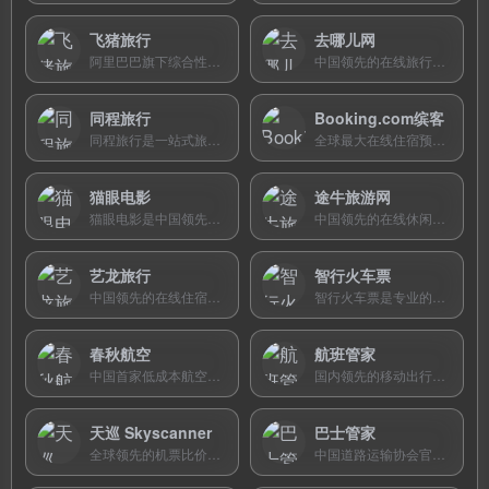
飞猪旅行
去哪儿网
阿里巴巴旗下综合性旅游出行服务平台，整合机票、火车票、酒店、签证等全品类旅行产品，支持支付宝信用住和花呗分期。
中国领先的在线旅行搜索引擎，聚合全网机票、酒店、火车票价格进行比价，帮助用户找到性价比最高的出行预订方案。
同程旅行
Booking.com缤客
同程旅行是一站式旅游预订平台，以景区门票起家，覆盖机票、火车票、酒店等全品类服务，微信小程序用户量旅游类目第一。
全球最大在线住宿预订平台，覆盖220+国家和地区2800万+住宿，1.8亿条真实点评，支持43种语言和中文界面。
猫眼电影
途牛旅游网
猫眼电影是中国领先的电影信息搜索与在线购票平台，覆盖全国万余家影院，提供实时票房、影评口碑和选座购票一站式服务。
中国领先的在线休闲旅游预订平台，主打跟团游和自助游度假产品，同时提供机票、火车票、酒店、门票等一站式预订服务。
艺龙旅行
智行火车票
中国领先的在线住宿预订平台，覆盖全球200多个国家75万家酒店，同时提供机票、火车票等综合旅行预订服务。
智行火车票是专业的火车票抢票与预订平台，提供自动抢票、余票捡漏、在线选座等服务，隶属于携程集团。
春秋航空
航班管家
中国首家低成本航空公司官方直销网站，提供国内国际特价机票查询与预订，以1元、99元等超低价机票著称。
国内领先的移动出行服务平台，专注机票预订和航班动态管理，提供手机值机、接送机、酒店预订等一站式飞行出行服务。
天巡 Skyscanner
巴士管家
全球领先的机票比价搜索引擎，比较超1000家航空公司价格，支持任意地点搜索与整月价格图表。
中国道路运输协会官方互联网售票合作伙伴，提供全国汽车票查询与预订服务，覆盖3000余个汽车站、20多万条客运线路。