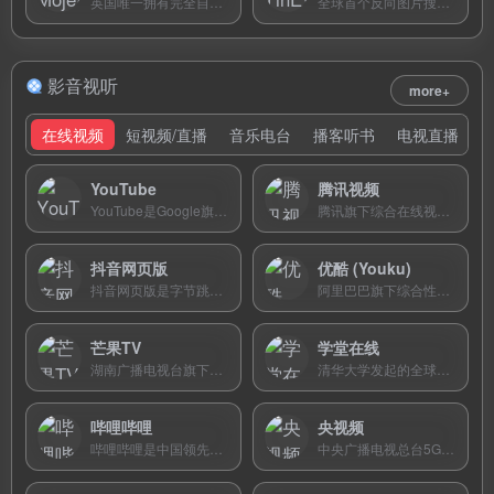
英国唯一拥有完全自有索引的独立搜索引擎，20年坚持自建索引，零广告零追踪，支持自定义 Focus 搜索。
全球首个反向图片搜索引擎，使用数字指纹技术匹配超700亿张图片，即使图片被修改也能精准追溯原始来源。
影音视听
more+
在线视频
短视频/直播
音乐电台
播客听书
电视直播
YouTube
腾讯视频
YouTube是Google旗下全球最大的在线视频分享平台，用户可上传、观看和分享视频内容，涵盖音乐、游戏、教育、直播等所有领域，月活超27亿。
腾讯旗下综合在线视频平台，聚合热播影视、综艺娱乐、体育赛事等内容，背靠腾讯生态拥有丰富的IP改编剧集资源。
抖音网页版
优酷 (Youku)
抖音网页版是字节跳动旗下短视频社交平台的官方电脑端入口，无需下载即可在浏览器中刷短视频、看直播和发布作品。
阿里巴巴旗下综合性在线视频平台，提供海量电影、电视剧、综艺、动漫等高清内容，以经典港剧和独家纪录片资源著称。
芒果TV
学堂在线
湖南广播电视台旗下唯一互联网视频平台，以独家自制综艺为核心竞争力，汇聚湖南卫视全部优质版权节目。
清华大学发起的全球首个中文MOOC平台，运行国内外名校8000+门课程，提供在线学位和职业教育服务。
哔哩哔哩
央视频
哔哩哔哩是中国领先的年轻人文化社区和弹幕视频平台，涵盖动漫番剧、知识学习、游戏直播和短视频内容，深受Z世代用户喜爱。
中央广播电视总台5G新媒体旗舰平台，主打短视频+直播，提供央视全频道4K超高清直播和投屏服务。