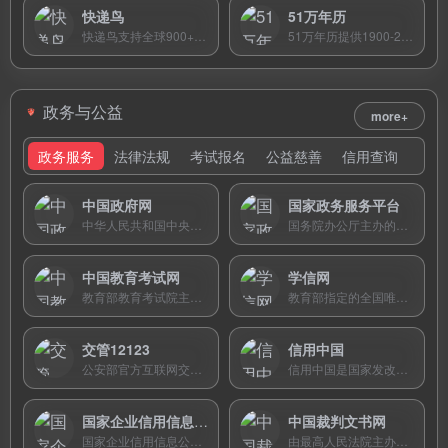
快递鸟
51万年历
快递鸟支持全球900+快递公司的智能单号识别与批量追踪，为电商及个人提供免费网页查询与物流API服务。
51万年历提供1900-2100年公农历对照、黄道吉日、节气节日及放假安排查询，界面清爽无广告，是择吉与时间管理的实用工具。
政务与公益
more+
政务服务
法律法规
考试报名
公益慈善
信用查询
中国政府网
国家政务服务平台
中华人民共和国中央人民政府门户网站，由国务院办公厅主办，权威发布国务院重大政策文件和政务信息。
国务院办公厅主办的全国一体化政务服务平台，提供统一身份认证、跨省通办、电子证照等百余项便民政务服务。
中国教育考试网
学信网
教育部教育考试院主办的官方考试平台，提供四六级、教资、托福雅思等数十项考试的报名、查分与证书服务。
教育部指定的全国唯一高等教育学历查询与学籍管理平台，提供学籍查询、学历认证、在线验证报告等权威服务。
交管12123
信用中国
公安部官方互联网交通安全综合服务平台，提供全国交通违法查询、驾驶证管理、机动车业务办理等一站式在线服务。
信用中国是国家发改委和央行指导的全国性信用信息综合平台，免费提供企业行政处罚、失信被执行人等信用信息一站式查询服务。
国家企业信用信息公示系统
中国裁判文书网
国家企业信用信息公示系统是国家市场监管总局主管的官方平台，免费提供全国企业注册登记、经营异常和行政处罚等信用信息查询。
由最高人民法院主办的全国法院统一裁判文书公开平台，提供海量生效判决书、裁定书等全文检索与下载，是全世界最大的裁判文书数据库。