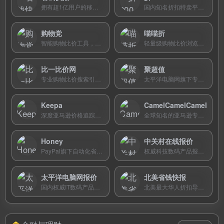
拥有超1亿用户的移动端购物省钱APP，聚合全网优惠券和购物返利，支持一键搜券比价，覆盖网购、外卖、话费等日常消费场景。
国内知名折扣特卖平台，以职业砍价和9.9元包邮为特色，每日精选千款超值商品，特卖低至1折起，服务超1.4亿用户。
购物党
喵喵折
智能购物比价工具，提供商品历史价格查询、全网同款比价、隐藏优惠券搜索和降价提醒功能，浏览器插件让比价体验无缝衔接。
轻量级购物比价浏览器插件和APP，自动展示商品历史价格曲线和全网最低报价，即装即用，让比价融入购物流程。
比一比价网
聚超值
专业购物比价搜索引擎，支持语音搜商品、扫码比价、历史价格查询和质检红黑榜，帮助消费者聪明购物不吃亏。
太平洋电脑网旗下专业电商导购平台，编辑人工甄选全网超值折扣商品，覆盖数码3C、家电等品类及海淘优惠，提供专业评测和购物攻略。
Keepa
CamelCamelCamel
深度亚马逊价格追踪与数据图表工具，提供全时段价格曲线及销量排名，为专业海淘必装。
全球知名的亚马逊专属历史价格追踪与降价提醒网站，呈现完整价格曲线，拒绝假促销。
Honey
中关村在线报价
PayPal旗下自动化省钱浏览器插件，在结算时自动寻找并应用最优优惠码，追踪商品历史价格。
权威科技数码产品报价与参数库，提供全国经销商价格及专业硬件横向对比，买前查价必备。
太平洋电脑网报价
北美省钱快报
国内权威IT数码产品报价与比价平台，收录全国经销商实时价格，提供专业参数对比和装机方案。
北美最大华人折扣导购媒体，第一时间播报全球大牌促销、美妆时尚折扣与当地生活省钱攻略。