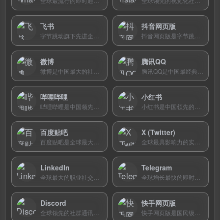
全球最流行的即时通讯应用，月活超20亿，支持端到端加密消息、语音视频通话和文件传输。
全球领先的视觉化社交平台，月活超20亿，以高质量图片和短视频为核心，是时尚和生活方式品牌的首选营销阵地。
飞书
抖音网页版
字节跳动旗下先进企业协作平台，整合即时通讯、云文档、日历、会议等模块，支持多维表格和AI助手，标准版免费开放。
抖音网页版是字节跳动旗下短视频社交平台的官方电脑端入口，无需下载即可在浏览器中刷短视频、看直播和发布作品。
微博
腾讯QQ
微博是中国最大的社交媒体平台，提供实时热搜、话题讨论和明星互动，是了解全球热点事件的首选渠道。
腾讯QQ是中国最经典的即时通讯软件，支持PC端下载，集聊天、文件传输、QQ空间与游戏于一体。
哔哩哔哩
小红书
哔哩哔哩是中国领先的年轻人文化社区和弹幕视频平台，涵盖动漫番剧、知识学习、游戏直播和短视频内容，深受Z世代用户喜爱。
小红书是中国领先的生活方式分享社区，通过图文笔记和短视频为用户提供美妆穿搭、旅游攻略、家居灵感等消费决策参考，被誉为中国版Instagram。
百度贴吧
X (Twitter)
百度贴吧是全球最大的中文主题社区，以兴趣关键词聚合用户，覆盖数千万个话题吧。
全球最具影响力的实时公共社交平台，以短文本推文为核心，是品牌公关、热点营销和行业影响力建设的全球舆论中枢。
LinkedIn
Telegram
全球最大的职业社交平台，会员超10亿，是B2B出海企业进行客户开发、品牌营销和海外人才招聘的核心渠道。
全球增长最快的即时通讯平台，月活超10亿，支持超大群组、频道广播、Bot机器人和秘密聊天。
Discord
快手网页版
全球领先的社群通讯平台，月活超2亿，以语音聊天、服务器和Bot生态为核心，覆盖游戏、教育和社群场景。
快手网页版是国民级短视频社区快手的官方电脑端，无需下载即可浏览海量短视频、观看直播，感受真实接地气的老铁文化。