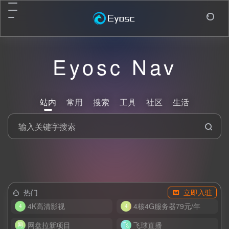
Eyosc Nav
站内
常用
搜索
工具
社区
生活
热门
立即入驻
4K高清影视
4核4G服务器79元/年
网盘拉新项目
飞球直播