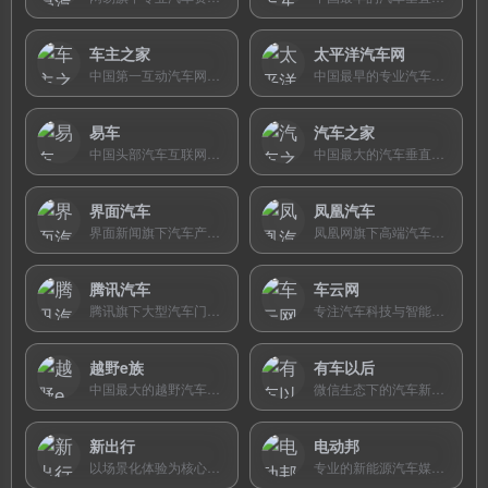
车主之家
太平洋汽车网
中国第一互动汽车网站，提供汽车报价、真实车主口碑、养车费用计算和驾驶技巧知识库，以用车领域的深度内容和活跃的互动社区为特色。
中国最早的专业汽车垂直媒体之一，2002年成立，港股上市企业，提供新车资讯、深度评测、经销商报价及用车知识，分站覆盖全国240+城市。
易车
汽车之家
中国头部汽车互联网平台，提供车型数据查询、VR看车、经销商报价、购车计算器及深度原创评测，连接消费者与汽车产业。
中国最大的汽车垂直门户，提供最新汽车报价、深度评测、真实车主成交价及活跃的车友论坛，覆盖看车买车用车全流程。
界面汽车
凤凰汽车
界面新闻旗下汽车产业频道，用财经视角提供车企财报、深度调查及产业链动态分析。
凤凰网旗下高端汽车频道，提供国内外新车资讯、深度评测、高清车展图集及行业分析。
腾讯汽车
车云网
腾讯旗下大型汽车门户频道，集新闻、图库、视频、车型库及买车底价查询于一体。
专注汽车科技与智能网联的深度媒体，提供电动化、自动驾驶等领域的产业洞察与高管访谈。
越野e族
有车以后
中国最大的越野汽车社群，提供车型论坛、改装案例、穿越路书及大型越野活动资讯。
微信生态下的汽车新媒体，提供真实车主成交价、购车咨询和便捷的用车工具小程序。
新出行
电动邦
以场景化体验为核心的智能电动汽车社区，提供真实用车报告、自驾路书和新车评测。
专业的新能源汽车媒体，提供电动车报价、深度评测、真实续航排行榜及全国充电桩地图。