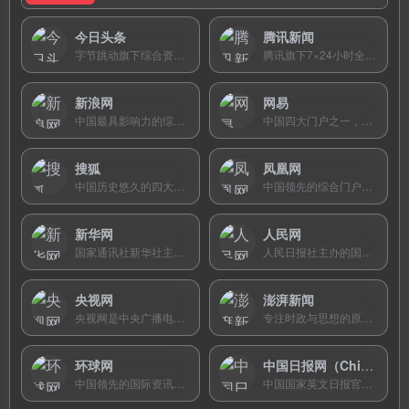
今日头条
腾讯新闻
字节跳动旗下综合资讯平台，以算法推荐为核心，为用户提供个性化的图文、视频和微头条内容服务。
腾讯旗下7×24小时全方位综合资讯平台，以「事实派」理念提供精品新闻、独家原创栏目及顶级赛事直播。
新浪网
网易
中国最具影响力的综合门户网站，24小时提供新闻、体育、财经、娱乐等全领域中文资讯，覆盖三十余个内容频道。
中国四大门户之一，以「有态度」闻名，提供深度新闻、独家跟帖社区、邮箱、公开课等一站式互联网服务。
搜狐
凤凰网
中国历史悠久的四大综合门户之一，提供新闻、财经、体育、娱乐等全领域资讯，整合搜狗搜索与搜狐视频生态。
中国领先的综合门户，以国际化视野和深度评论著称，与凤凰卫视三屏联动，服务全球华人。
新华网
人民网
国家通讯社新华社主办的中央重点新闻网站，中国最具影响力的网络媒体，提供多语种全球权威新闻。
人民日报社主办的国家重点新闻网站，以15种语言提供权威新闻，旗下强国论坛是中文互联网最著名的时政论坛。
央视网
澎湃新闻
央视网是中央广播电视总台主办的以视频为特色的中央重点新闻网站，提供央视全频道直播与海量点播资源。
专注时政与思想的原创新闻平台，以深度调查和独家报道著称，通俗而不庸俗，追寻世界真相。
环球网
中国日报网（China Daily）
中国领先的国际资讯门户，由环球时报社与人民网共同设立，以中英双语提供全球时政与军事深度报道。
中国国家英文日报官方网站，提供中英法三语全球新闻资讯，是国际读者了解中国、英语学习者提升双语能力的权威平台。