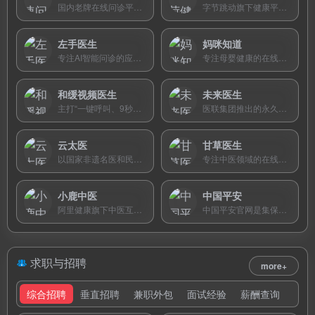
国内老牌在线问诊平台，提供每日免费提问和多医生快速解答服务，运营超20年。
字节跳动旗下健康平台，提供小荷AI医生智能问诊、医生在线咨询及健康科普服务。
左手医生
妈咪知道
专注AI智能问诊的应用，基于医学知识图谱提供症状自查、用药指导和健康问答服务。
专注母婴健康的在线问诊平台，签约北上广深三甲医院产科儿科医生，1分钟极速响应，覆盖备孕至18岁全周期。
和缓视频医生
未来医生
主打“一键呼叫、9秒见医生”的视频医疗咨询平台，自建全科医生团队7×24小时在线，覆盖713种常见病，用户满意度超99.4%。
医联集团推出的永久免费专家在线问诊平台，首创MedGPT+权威医师人机协作模式，国家级专家团队坐镇，覆盖95%常见病及疑难杂症。
云太医
甘草医生
以国家非遗名医和民族医药为特色的中医互联网医院，支持视频问诊与深度免费随诊，覆盖近50个科室，提供多元化特色诊疗。
专注中医领域的在线诊疗平台，依托中国中医科学院学术支撑，超1.2万中医师提供免费咨询，名老中医线上约诊，道地药材配送到家。
小鹿中医
中国平安
阿里健康旗下中医互联网医院，汇聚超10万名持证中医师，提供智慧分诊、在线问诊、送药到家一站式服务，累计服务超1800万人次。
中国平安官网是集保险、银行、理财、健康管理于一体的综合金融服...
求职与招聘
more+
综合招聘
垂直招聘
兼职外包
面试经验
薪酬查询