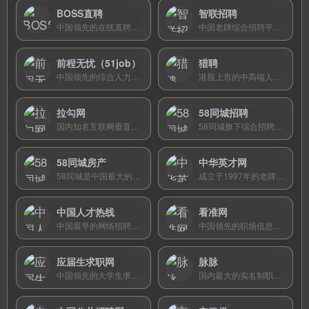
BOSS直聘
智联招聘
中国领先的在线直聘平台，首创“移动+智能匹配+直聊”模式，求职者可直接与老板在线沟通，覆盖全行业海量职位。
中国老牌综合招聘平台，拥有近30年行业积淀，日均在线职位超780万，覆盖全行业全职能，支持视频面试和智能推荐。
前程无忧（51job）
猎聘
中国领先的综合人力资源服务商，成立于1998年，纳斯达克上市，旗下拥有51job、应届生求职网、拉勾网等品牌矩阵。
港股上市的中高端人才招聘平台，汇聚9000万+优质人才和21万+猎头，提供精准匹配、猎头服务和职业规划。
拉勾网
58同城招聘
国内知名互联网垂直招聘平台，以薪资透明为特色，专注互联网和数字科技行业，覆盖技术、产品、运营等岗位。
58同城旗下综合招聘频道，聚焦蓝领和基层服务业岗位，覆盖全国数百个城市，支持本地化精准求职和在线即时沟通。
58同城房产
中华英才网
58同城是中国最大的本地生活分类信息平台，房产频道提供海量免费房源信息，覆盖二手房、新房、租房、商铺等全类型房产，是百姓房屋租售的重要渠道。
成立于1997年的老牌招聘网站，58同城旗下品牌，专注年轻精英白领招聘，覆盖全行业48个类别上千万求职者。
中国人才热线
看准网
中国最早的网络招聘平台之一，1997年成立于深圳，深耕华南市场，拥有3000万+会员和多元化人力资源服务。
中国领先的职场信息平台，提供匿名晒工资、公司点评、面试经验分享及薪酬查询服务，帮你打破职场信息差。
应届生求职网
脉脉
中国领先的大学生求职网站，专注校园招聘和应届生就业，提供校招信息、笔试面经、宣讲会日历和职业测评。
国内最大的实名制职场社交平台，1.2亿用户，融合人脉拓展、匿名社区和求职招聘功能，以薪资揭秘和内推为特色。