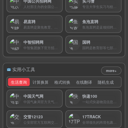
中国公共招聘网
实习僧
人社部主办的全国公共就业服务网站，免费发布各地招聘岗位、事业单位招考及招聘会信息。
专注大学生实习与校园招聘的垂直平台，提供岗位搜索、简历制作和AI证件照等免费服务。
易直聘
鱼泡直聘
易直聘是聚焦教育、互联网、AI和新媒体领域的招聘平台，提供AI精准匹配与无限畅聊。
鱼泡直聘是蓝领招聘平台，提供建筑、制造、物流等行业岗位，求职免费，企业两年免费招聘。
中智招聘网
国聘
中智集团旗下官方招聘平台，专注央国企及中高端岗位，求职端免费。
国聘是教育部等七部门联合发起的国家级招聘平台，聚焦央企国企岗位，面向高校毕业生提供免费求职服务。
实用小工具
more+
生活查询
计算换算
格式转换
在线翻译
随机生成
中国天气网
快递100
中国气象局官方天气预报网站，提供全国城市实时天气、15天预报、气象灾害预警和生活气象指数服务。
一站式快递物流信息服务平台，支持全球1200+家快递公司单号查询、价格对比和在线寄件，日均查询超3亿次。
交管12123
17TRACK
公安部官方互联网交通安全综合服务平台，提供全国交通违法查询、驾驶证管理、机动车业务办理等一站式在线服务。
全球领先的跨境包裹追踪平台，支持2900+物流商一站式查询，AI智能预警包裹异常，覆盖40+语言，免费即用。