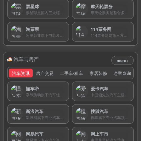
票星球
摩天轮票务
票星球是国内三大综合一级票务平台之一，提供演唱会、体育赛事、剧场展览等官方票务代理服务。
摩天轮票务是整合多渠道票源的折扣票务平台，提供演唱会、话剧、体育赛事等门票，90%以上演出票有折扣。
淘票票
114票务网
阿里影业旗下电影及演出在线选座购票平台，覆盖全国超9000家影院，整合大麦网演出票务。
114票务网是第三方火车票代购平台，提供代购、余票查询及机票、酒店、门票预订服务。
汽车与房产
more+
汽车资讯
房产交易
二手车/租车
家居装修
违章查询
懂车帝
爱卡汽车
字节跳动旗下汽车信息与服务平台，以智能推荐和视频内容为特色，提供真实车主成交价、专业评测和3D看车功能，累计用户超2.4亿。
中国领先的汽车主题社区平台，拥有85个品牌车型俱乐部、32个地区分会和36个特色讨论区，以深厚的社区文化和活跃的车友线下活动著称。
新浪汽车
搜狐汽车
新浪网旗下专业汽车频道，1999年创立，提供24小时汽车新闻、车型报价、胖哥试车等原创栏目，与微博深度联动，是国内最具影响力的汽车资讯门户之一。
搜狐旗下专业汽车频道，以丰富实用的选车购车工具为特色，提供购车计算器、违章查询、网友油耗统计等功能，是注重实用工具的购车用户首选平台。
网易汽车
网上车市
网易旗下专业汽车资讯门户，以“易乐车生活”为理念，提供车型大全、汽车导购、试驾评测和高清图片，以出色的阅读体验和高质量内容策划著称。
中国最早的汽车垂直互联网媒体之一，1999年创办，拥有国内最完整的车型报价数据库，年访问量超4.3亿，为消费者提供一站式购车服务。