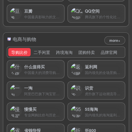
豆瓣
QQ空间
中国最具影响力的文艺兴趣社区，以书影音评分评论为核心，汇集数万主题小组，是文艺青年的精神家园。
腾讯旗下的个性化社交平台，集说说动态、日志博客、相册管理和装扮于一体，是QQ生态的重要组成部分。
电商与购物
more+
导购比价
二手闲置
跨境海淘
团购特卖
品牌官网
什么值得买
返利网
中国最大的消费导购社区，汇聚全网电商超值商品信息和促销活动，提供历史价格查询和购物攻略，被誉为“网购省钱第一站”。
国内领先的全场景购物返利平台，覆盖400多家电商和百万线下门店，提供购物返现、优惠券聚合和品牌特卖服务，2.4亿用户的选择。
一淘
识货
阿里巴巴旗下淘宝官方导购比价与返利平台，支持全网商品比价、大额优惠券领取和购物返集分宝，省钱购物一步到位。
虎扑旗下运动潮流导购平台，提供正品球鞋比价、专业装备鉴定和全球好价推荐，为年轻人提供值得信赖的运动生活消费决策。
慢慢买
55海淘
专业网购比价与历史价格查询平台，提供全网商品价格走势追踪和实时比价服务，帮助消费者识别真假促销、理性消费。
国内领先的海淘返利导购平台，聚合6000+海外商家折扣与最高40%返利，提供海淘攻略和社区交流。
省钱快报
折800