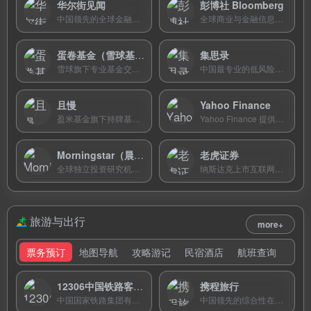
华尔街见闻
彭博社 Bloomberg
中国领先的全球金融信息平台，首创实时快讯模式，秒级推送全球市场重要信息，提供深度研究与VIP会员专属服务。
全球商业与金融信息领导者，提供权威财经新闻、实时市场数据和专业分析。
蛋卷基金（雪球基金）
集思录
雪球旗下专业基金交易平台，以基金组合投顾策略和指数估值工具为特色，提供6000余只基金1折申购及智能定投服务。
中国最专业的低风险投资社区，提供可转债、分级基金、封闭基金等品种的实时折溢价数据和套利分析工具。
且慢
Yahoo Finance
盈米基金旗下持牌基金投顾平台，首批获证监会投顾试点资质，盈利用户占比92%，主打四笔钱规划和省心跟投。
Yahoo Finance 提供免费实时股票行情、财经新闻和投资组合管理工具。
Morningstar（晨星）
老虎证券
全球独立投资研究机构，提供基金评级、股票分析和组合透视工具。
纳斯达克上市互联网券商，提供美港股实时行情、打新、期权交易及全球资产配置服务。
旅游与出行
more+
票务预订
地图导航
攻略游记
民宿酒店
航班查询
12306中国铁路客户服务中心
携程旅行
中国国家铁路集团有限公司官方火车票预订平台，提供全国高铁、动车、普速列车车票的在线查询、购买、退改签一站式服务。
中国领先的综合性在线旅行服务平台，提供机票、火车票、酒店、旅游度假等一站式预订服务，覆盖全球200多个国家和地区。