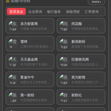
金融与理财
more+
股票基金
企业查询
银行服务
保险理财
汇率查询
东方财富网
同花顺
中国最大的综合性财经门户，提供全球实时行情、深度财经资讯、基金交易及投资者社区等一站式互联网财富管理服务。
中国领先的互联网金融信息服务平台，提供全球实时行情、AI智能选股、Level-2深度数据及多券商交易接入的一站式投资工具。
雪球
新浪财经
汇聚4300万投资者的交流交易平台，提供全球实时行情、深度投资社区、基金组合策略及港美股交易等一站式服务。
新浪旗下专业财经频道，提供7×24小时全球财经资讯、深度政策解读及股票基金行情查询，是权威的综合性财经媒体。
天天基金网
巨潮资讯网
东方财富旗下专业的互联网基金销售平台，提供超万只基金申购赎回、智能定投及数据筛选服务，申购费率1折起。
中国证监会指定的上市公司法定信息披露网站，由深交所全资子公司运营，提供沪深两市2500余家公司的公告及定期报告查询。
富途牛牛
英为财情
纳斯达克上市券商富途控股旗下平台，免费提供港美股Level-2行情，支持多市场一站式交易，拥有活跃的牛牛圈投资社区。
全球第四大财经门户的中文站，提供全球250+交易所、30万+金融资产的实时行情、财经日历和技术分析工具。
第一财经
财联社
中国顶级财经全媒体集团，集电视、日报、周刊、网站于一体，提供权威财经资讯与深度报道。
上海报业集团主管的主流财经通讯社，以A股24小时电报模式实时推送证券资讯。