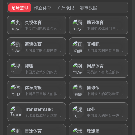
足球篮球
综合体育
户外极限
赛事数据
央视体育
腾讯体育
中央广播电视总台官方体育平台，提供奥运、世界杯等全球重大赛事高清直播、视频点播和权威体育资讯。
中国知名体育门户，拥有NBA、中超等顶级赛事版权，提供高清直播、深度报道和自制体育节目。
新浪体育
直播吧
国内最早的互联网体育媒体，提供全面专业的足球、篮球等体育新闻、赛事报道、深度专题和赛事图片。
国内最大的体育直播导航与资讯平台，提供足球、篮球等赛事的实时比分、图文直播、直播入口和新闻资讯。
搜狐
网易体育
中国历史悠久的四大综合门户之一，提供新闻、财经、体育、娱乐等全领域资讯，整合搜狗搜索与搜狐视频生态。
网易旗下有态度的体育门户，以犀利的评论、深度原创专题和优质的图文报道在体育资讯领域独树一帜。
体坛周报
懂球帝
中国发行量最大的体育类报纸，拥有全球记者网络，提供五大联赛、NBA等赛事的权威独家资讯和深度评论。
中国最大的足球垂直社区与数据平台，提供全面的赛事数据、实时比分、深度资讯和活跃的球迷互动社区。
Transfermarkt
虎扑
全球最权威的足球转会与球员身价评估平台，收录84万+球员档案，身价数据被媒体和俱乐部广泛引用。
中国最大的体育兴趣社区，以篮球足球为核心，拥有现象级步行街文化，是数千万JRs的精神家园。
雷速体育
球迷屋