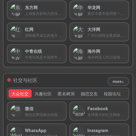
东方网
华龙网
上海最具影响力的综合性新闻门户，覆盖本地时政民生、社区互动与便民服务。
重庆市委市政府唯一官方新闻门户，连续12年获中国新闻奖，设六个外语频道面向全球。
红网
大洋网
湖南最早成立的地方重点新闻网站，拥有省市县三级传播体系和超3万名通讯员。
广州日报报业集团旗下华南第一门户网站，提供广州及大湾区新闻、民生与生活消费指南。
中青在线
海外网
中青在线是中国青年报官网，以青年视角提供综合新闻、深度调查、教育就业服务和思想评论。
海外网是人民日报海外版官网，以海外视角提供综合新闻，重点关注华侨华人、国际局势和留学旅游。
社交与社区
more+
大众社交
兴趣社区
匿名树洞
婚恋交友
校园论坛
微信
Facebook
微信是腾讯推出的国民级即时通讯与社交平台，支持PC端扫码登录，实现手机与电脑无缝消息同步。
全球最大的社交网络平台，月活超30亿，是跨境出海企业进行品牌推广、广告投放和社群运营的核心阵地。
WhatsApp
Instagram