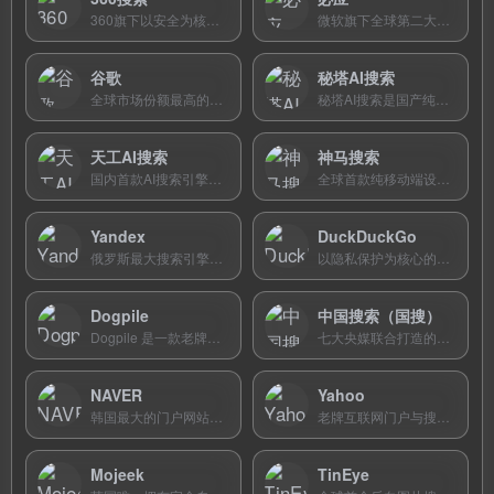
360旗下以安全为核心卖点的搜索引擎，具备恶意网站拦截和AI智能问答功能，是国内家庭用户的安全之选。
微软旗下全球第二大搜索引擎，集成GPT-4级AI助手Copilot，以精美壁纸和卓越图片搜索著称，国内版可直接访问。
谷歌
秘塔AI搜索
全球市场份额最高的搜索引擎，索引范围最广、搜索算法最精准，全面整合AI大模型，提供多模态智能搜索体验。
秘塔AI搜索是国产纯净AI搜索引擎，无广告直达结果，支持学术搜索和思维导图生成，被誉为中国版Perplexity。
天工AI搜索
神马搜索
国内首款AI搜索引擎，昆仑万维出品，接入DeepSeek R1，集AI搜索、写作、绘画、PPT制作为一体，全功能免费开放。
全球首款纯移动端设计的搜索引擎，UC与阿里巴巴联合出品，以小说搜索和弱网优化为特色，月活用户过亿。
Yandex
DuckDuckGo
俄罗斯最大搜索引擎，全球第五，以俄语语义理解和卓越图片搜索著称，构建了覆盖全场景的互联网生态。
以隐私保护为核心的国际搜索引擎，不追踪用户、不收集数据、不进行个性化过滤，提供!Bang快捷搜索和AI匿名助手。
Dogpile
中国搜索（国搜）
Dogpile 是一款老牌元搜索引擎，聚合 Google、Bing、Yahoo 等多引擎结果，去重后统一呈现。
七大央媒联合打造的国家级权威搜索引擎，以新闻检索和信源可信度为核心特色。
NAVER
Yahoo
韩国最大的门户网站与搜索引擎，独家索引海量韩语博客、社区、知识问答与电商数据。
老牌互联网门户与搜索引擎，现通过Yahoo Scout AI提供附带来源链接的AI答案引擎服务。
Mojeek
TinEye